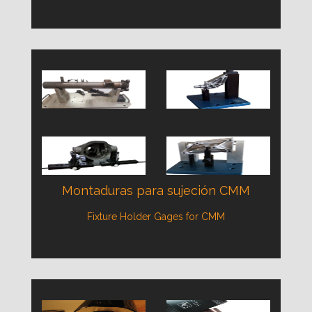
Montaduras para sujeción CMM
Fixture Holder Gages for CMM