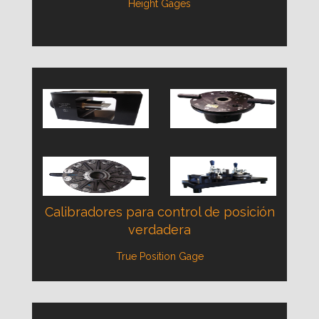
Height Gages
Calibradores para control de posición
verdadera
True Position Gage