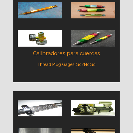
Calibradores para cuerdas
Thread Plug Gages Go/NoGo