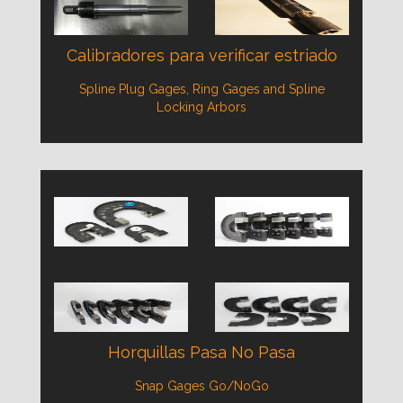
Calibradores para verificar estriado
Spline Plug Gages, Ring Gages and Spline
Locking Arbors
Horquillas Pasa No Pasa
Snap Gages Go/NoGo